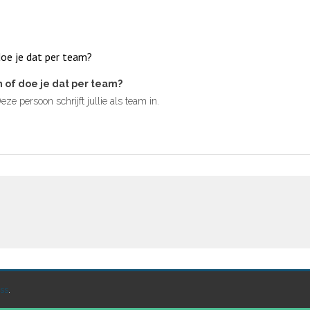
doe je dat per team?
n of doe je dat per team?
ze persoon schrijft jullie als team in.
ss
.