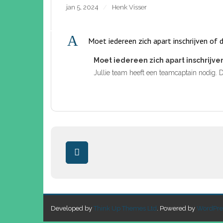
jan 5, 2024
Henk Visser
A
Moet iedereen zich apart inschrijven of 
Moet iedereen zich apart inschrijve
Jullie team heeft een teamcaptain nodig. De
Developed by
Think Up Themes Ltd
. Powered by
WordPre