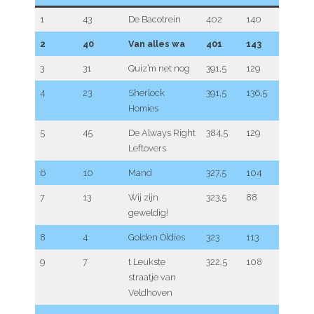
1
43
De Bacotrein
402
140
2
40
Van alles wa
401
143
3
31
Quiz’m net nog
391,5
129
4
23
Sherlock
391,5
136,5
Homies
5
45
De Always Right
384,5
129
Leftovers
6
10
Mand
327,5
104
7
13
Wij zijn
323,5
88
geweldig!
8
4
Golden Oldies
323
113
9
7
t Leukste
322,5
108
straatje van
Veldhoven