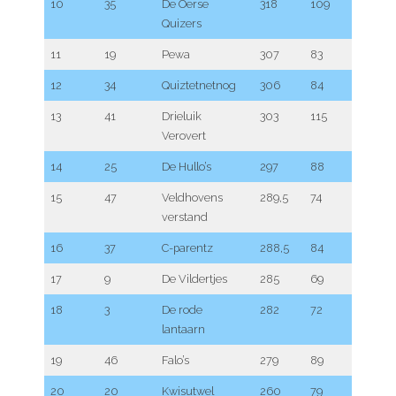
10
35
De Oerse
318
109
Quizers
11
19
Pewa
307
83
12
34
Quiztetnetnog
306
84
13
41
Drieluik
303
115
Verovert
14
25
De Hullo’s
297
88
15
47
Veldhovens
289,5
74
verstand
16
37
C-parentz
288,5
84
17
9
De Vildertjes
285
69
18
3
De rode
282
72
lantaarn
19
46
Falo’s
279
89
20
20
Kwisutwel
260
79