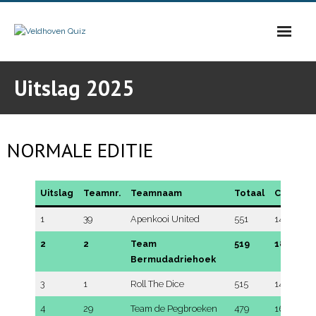
Skip
to
content
Uitslag 2025
NORMALE EDITIE
Uitslag
Teamnr.
Teamnaam
Totaal
Creatief
1
39
Apenkooi United
551
148
2
2
Team
519
186
Bermudadriehoek
3
1
Roll The Dice
515
143
4
29
Team de Pegbroeken
479
169