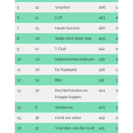
5
42
Smarties
466
148
6
11
L’UF
463
167
7
15
Haute Quizine
460
166
8
26
Welle Wint Weer Wat
456
151
9
12
T-Club
442
163
10
24
Geborenomteverliezen
436
168
11
16
De Paplepels
436
138
12
14
Blitz
432
138
13
30
Rechterhanden en
424
168
knappe koppen
14
6
Sonderwic
420
130
15
38
Kwist um zeker
419
157
16
32
Vrienden van de HJvB
415
124