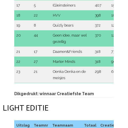
17
5
(G)einsteiners
407
158
18
22
HVV
398
163
19
8
Quizly bears
372
125
20
44
Geen idee, maar wel
370
125
gezellig
21
17
Daamen&Friends
318
77
22
27
Marter Minds
318
96
23
21
Oenka Oenka en de
298
61
meisjes
Dikgedrukt: winnaar Creatiefste Team
LIGHT EDITIE
Uitslag
Teamnr
Teamnaam
Totaal
Creatief